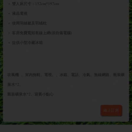
﹡ 雙人床尺寸：152cm*197cm
﹡ 液晶電視
﹡ 使用羽絨被及羽絨枕
﹡ 客房免費寬頻有線上網(須自備電腦)
﹡ 提供小型冷藏冰箱
吹風機 、室內拖鞋、電視、、冰箱、電話、冷氣、無線網路、瓶裝礦
泉水*2、
瓶裝礦泉水*2
、迎賓小點心
線上訂房